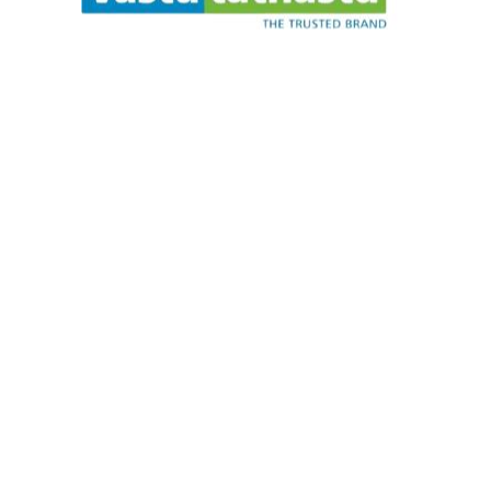
l
P
e
a
s
e
.
w
.
a
i
t
.