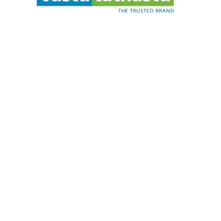
t
.
i
a
.
w
e
.
s
a
e
P
l